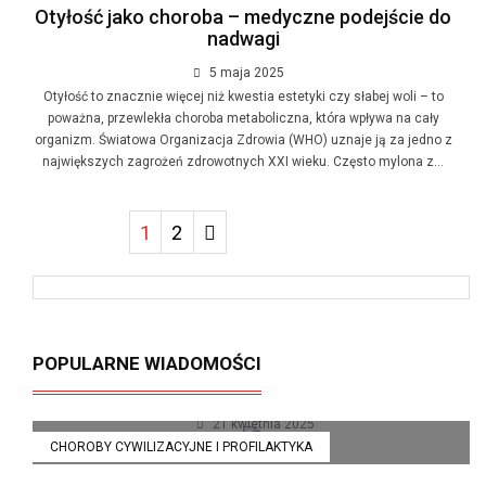
Otyłość jako choroba – medyczne podejście do
nadwagi
5 maja 2025
Otyłość to znacznie więcej niż kwestia estetyki czy słabej woli – to
poważna, przewlekła choroba metaboliczna, która wpływa na cały
organizm. Światowa Organizacja Zdrowia (WHO) uznaje ją za jedno z
największych zagrożeń zdrowotnych XXI wieku. Często mylona z...
1
2
Insulinooporność – cichy zabójca
POPULARNE WIADOMOŚCI
metabolizmu
21 kwietnia 2025
CHOROBY CYWILIZACYJNE I PROFILAKTYKA