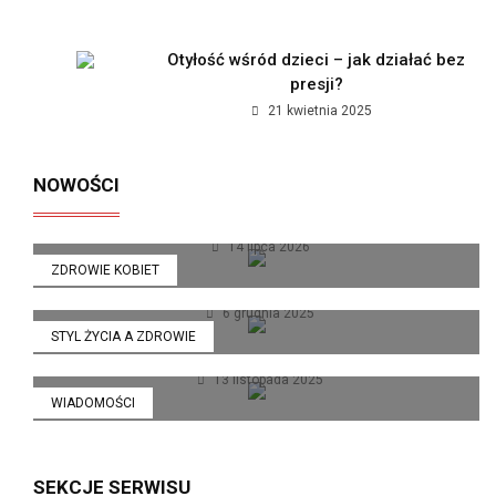
Otyłość wśród dzieci – jak działać bez
presji?
21 kwietnia 2025
Jak polskie marki premium zmieniają
NOWOŚCI
podejście do kobiecego wellness?
Dieta pudełkowa bez glutenu i laktozy - kiedy
organizm wreszcie zaczyna funkcjonować
14 lipca 2026
ZDROWIE KOBIET
lekko?
Catering dietetyczny jako sposób na zmianę
6 grudnia 2025
STYL ŻYCIA A ZDROWIE
stylu życia, a nie tylko diety
13 listopada 2025
WIADOMOŚCI
SEKCJE SERWISU