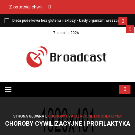
Z ostatniej chwili
Dieta pudełkowa bez glutenu i laktozy - kiedy organizm wreszcie
zaczyna funkcjonować lekko?
7 sierpnia 2026
Przełącz
menu
STRONA GŁÓWNA
CHOROBY CYWILIZACYJNE I PROFILAKTYKA
CHOROBY CYWILIZACYJNE I PROFILAKTYKA