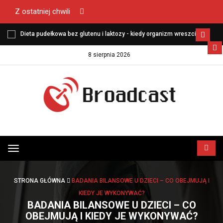
Z ostatniej chwili
Dieta pudełkowa bez glutenu i laktozy - kiedy organizm wreszcie
zaczyna funkcjonować lekko?
8 sierpnia 2026
Przełącz
menu
STRONA GŁÓWNA
BADANIA BILANSOWE U DZIECI – CO OBEJMUJĄ I
KIEDY JE WYKONYWAĆ?
BADANIA BILANSOWE U DZIECI – CO
OBEJMUJĄ I KIEDY JE WYKONYWAĆ?