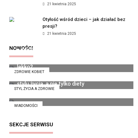
21 kwietnia 2025
Otyłość wśród dzieci – jak działać bez
presji?
21 kwietnia 2025
Jak polskie marki premium zmieniają
NOWOŚCI
podejście do kobiecego wellness?
Dieta pudełkowa bez glutenu i laktozy - kiedy
organizm wreszcie zaczyna funkcjonować
14 lipca 2026
lekko?
ZDROWIE KOBIET
Catering dietetyczny jako sposób na zmianę
6 grudnia 2025
stylu życia, a nie tylko diety
STYL ŻYCIA A ZDROWIE
13 listopada 2025
WIADOMOŚCI
SEKCJE SERWISU