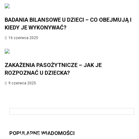
BADANIA BILANSOWE U DZIECI – CO OBEJMUJĄ I
KIEDY JE WYKONYWAĆ?
16 czerwca 2025
ZAKAŻENIA PASOŻYTNICZE – JAK JE
ROZPOZNAĆ U DZIECKA?
9 czerwca 2025
Insulinooporność – cichy zabójca
POPULARNE WIADOMOŚCI
metabolizmu