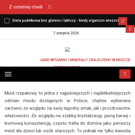
Z ostatniej chwili
Dieta pudełkowa bez glutenu i laktozy - kiedy organizm wreszcie
zaczyna funkcjonować lekko?
7 sierpnia 2026
STRONA GŁÓWNA
JAKIE WITAMINY I MINERAŁY ZNAJDZIEMY W MIODZIE
RZEPAKOWYM?
JAKIE WITAMINY I MINERAŁY ZNAJDZIEMY
Przełącz
W MIODZIE RZEPAKOWYM?
menu
Miód rzepakowy to jedna z najjaśniejszych i najdelikatniejszych
odmian miodu dostępnych w Polsce, chętnie wybierana
zarówno ze względu na swój łagodny smak, jak i prozdrowotne
właściwości. Ze względu na szybką krystalizację, jasną barwę i
kremową konsystencję, często trafia do domów jako pierwszy
miód dla dzieci lub osób starszych. To jednak nie tylko kwestia