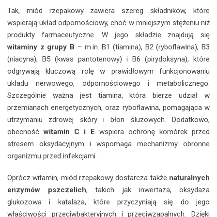
Tak, miód rzepakowy zawiera szereg składników, które
wspierają układ odpornościowy, choć w mniejszym stężeniu niż
produkty farmaceutyczne. W jego składzie znajdują się
witaminy z grupy B
– m.in. B1 (tiamina), B2 (ryboflawina), B3
(niacyna), B5 (kwas pantotenowy) i B6 (pirydoksyna), które
odgrywają kluczową rolę w prawidłowym funkcjonowaniu
układu nerwowego, odpornościowego i metabolicznego.
Szczególnie ważna jest tiamina, która bierze udział w
przemianach energetycznych, oraz ryboflawina, pomagająca w
utrzymaniu zdrowej skóry i błon śluzowych. Dodatkowo,
obecność
witamin C i E
wspiera ochronę komórek przed
stresem oksydacyjnym i wspomaga mechanizmy obronne
organizmu przed infekcjami.
Oprócz witamin, miód rzepakowy dostarcza także
naturalnych
enzymów pszczelich
, takich jak inwertaza, oksydaza
glukozowa i katalaza, które przyczyniają się do jego
właściwości przeciwbakteryjnych i przeciwzapalnych. Dzięki