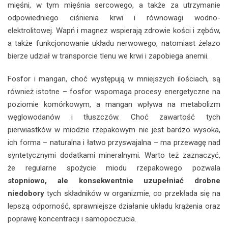
mięśni, w tym mięśnia sercowego, a także za utrzymanie
odpowiedniego ciśnienia krwi i równowagi wodno-
elektrolitowej. Wapń i magnez wspierają zdrowie kości i zębów,
a także funkcjonowanie układu nerwowego, natomiast żelazo
bierze udział w transporcie tlenu we krwi i zapobiega anemii.
Fosfor i mangan, choć występują w mniejszych ilościach, są
również istotne – fosfor wspomaga procesy energetyczne na
poziomie komórkowym, a mangan wpływa na metabolizm
węglowodanów i tłuszczów. Choć zawartość tych
pierwiastków w miodzie rzepakowym nie jest bardzo wysoka,
ich forma – naturalna i łatwo przyswajalna – ma przewagę nad
syntetycznymi dodatkami mineralnymi. Warto też zaznaczyć,
że regularne spożycie miodu rzepakowego pozwala
stopniowo, ale konsekwentnie uzupełniać drobne
niedobory
tych składników w organizmie, co przekłada się na
lepszą odporność, sprawniejsze działanie układu krążenia oraz
poprawę koncentracji i samopoczucia.