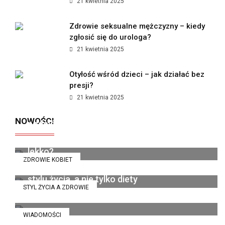
21 kwietnia 2025
Zdrowie seksualne mężczyzny – kiedy
zgłosić się do urologa?
21 kwietnia 2025
Otyłość wśród dzieci – jak działać bez
presji?
21 kwietnia 2025
Jak polskie marki premium zmieniają
NOWOŚCI
podejście do kobiecego wellness?
Dieta pudełkowa bez glutenu i laktozy - kiedy
organizm wreszcie zaczyna funkcjonować
14 lipca 2026
lekko?
ZDROWIE KOBIET
Catering dietetyczny jako sposób na zmianę
6 grudnia 2025
stylu życia, a nie tylko diety
STYL ŻYCIA A ZDROWIE
13 listopada 2025
WIADOMOŚCI