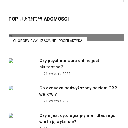
Insulinooporność – cichy zabójca
POPULARNE WIADOMOŚCI
metabolizmu
21 kwietnia 2025
CHOROBY CYWILIZACYJNE I PROFILAKTYKA
Czy psychoterapia online jest
skuteczna?
21 kwietnia 2025
Co oznacza podwyższony poziom CRP
we krwi?
21 kwietnia 2025
Czym jest cytologia płynna i dlaczego
warto ją wykonać?