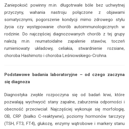
Zaniepokoić powinny m.in. długotrwałe bóle bez uchwytnej
przyczyny, wahania nastroju połączone z objawami
somatycznymi, pogorszenie kondycji mimo zdrowego stylu
życia czy występowanie chorób autoimmunologicznych w
rodzinie. Do najczęściej diagnozowanych chorób z tej grupy
należą m.in. reumatoidalne zapalenie stawów, toczeń
rumieniowaty układowy, celiakia, stwardnienie rozsiane,
choroba Hashimoto i choroba Leśniowskiego-Crohna.
Podstawowe badania laboratoryjne – od czego zaczyna
się diagnoza
Diagnostyka zwykle rozpoczyna się od badań krwi, które
pozwalają wychwycić stany zapalne, zaburzenia odporności i
obecność przeciwciał. Najczęściej wykonuje się morfologię,
OB, CRP (białko C-reaktywne), poziomy hormonów tarczycy
(TSH, FT3, FT4), glukozę, enzymy wątrobowe i markery stanu