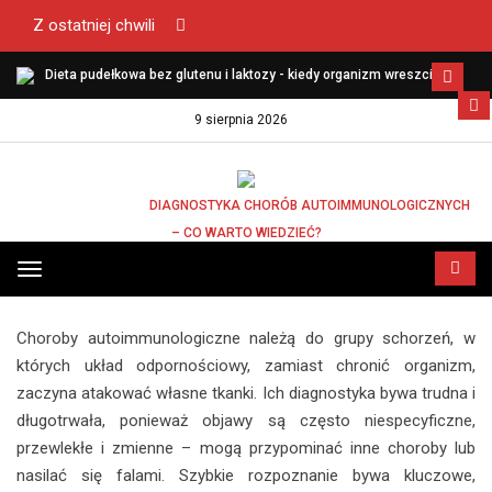
Z ostatniej chwili
Dieta pudełkowa bez glutenu i laktozy - kiedy organizm wreszcie
zaczyna funkcjonować lekko?
9 sierpnia 2026
STRONA GŁÓWNA
DIAGNOSTYKA CHORÓB AUTOIMMUNOLOGICZNYCH
– CO WARTO WIEDZIEĆ?
DIAGNOSTYKA CHORÓB
Przełącz
AUTOIMMUNOLOGICZNYCH – CO WARTO
menu
WIEDZIEĆ?
Choroby autoimmunologiczne należą do grupy schorzeń, w
których układ odpornościowy, zamiast chronić organizm,
zaczyna atakować własne tkanki. Ich diagnostyka bywa trudna i
długotrwała, ponieważ objawy są często niespecyficzne,
przewlekłe i zmienne – mogą przypominać inne choroby lub
nasilać się falami. Szybkie rozpoznanie bywa kluczowe,