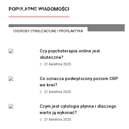
Insulinooporność – cichy zabójca
POPULARNE WIADOMOŚCI
metabolizmu
21 kwietnia 2025
CHOROBY CYWILIZACYJNE I PROFILAKTYKA
Czy psychoterapia online jest
skuteczna?
21 kwietnia 2025
Co oznacza podwyższony poziom CRP
we krwi?
21 kwietnia 2025
Czym jest cytologia płynna i dlaczego
warto ją wykonać?
21 kwietnia 2025