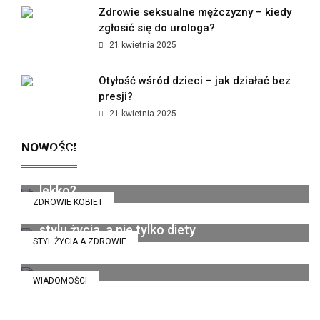
Zdrowie seksualne mężczyzny – kiedy
zgłosić się do urologa?
21 kwietnia 2025
Otyłość wśród dzieci – jak działać bez
presji?
21 kwietnia 2025
Jak polskie marki premium zmieniają
NOWOŚCI
podejście do kobiecego wellness?
Dieta pudełkowa bez glutenu i laktozy - kiedy
organizm wreszcie zaczyna funkcjonować
14 lipca 2026
lekko?
ZDROWIE KOBIET
Catering dietetyczny jako sposób na zmianę
6 grudnia 2025
stylu życia, a nie tylko diety
STYL ŻYCIA A ZDROWIE
13 listopada 2025
WIADOMOŚCI