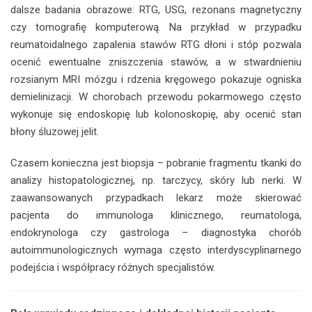
dalsze badania obrazowe: RTG, USG, rezonans magnetyczny
czy tomografię komputerową. Na przykład w przypadku
reumatoidalnego zapalenia stawów RTG dłoni i stóp pozwala
ocenić ewentualne zniszczenia stawów, a w stwardnieniu
rozsianym MRI mózgu i rdzenia kręgowego pokazuje ogniska
demielinizacji. W chorobach przewodu pokarmowego często
wykonuje się endoskopię lub kolonoskopię, aby ocenić stan
błony śluzowej jelit.
Czasem konieczna jest biopsja – pobranie fragmentu tkanki do
analizy histopatologicznej, np. tarczycy, skóry lub nerki. W
zaawansowanych przypadkach lekarz może skierować
pacjenta do immunologa klinicznego, reumatologa,
endokrynologa czy gastrologa – diagnostyka chorób
autoimmunologicznych wymaga często interdyscyplinarnego
podejścia i współpracy różnych specjalistów.