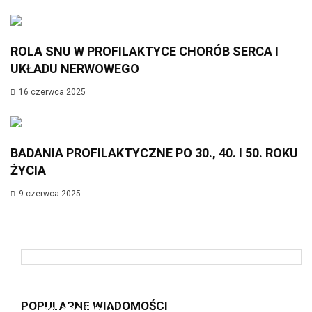
ROLA SNU W PROFILAKTYCE CHORÓB SERCA I
UKŁADU NERWOWEGO
16 czerwca 2025
BADANIA PROFILAKTYCZNE PO 30., 40. I 50. ROKU
ŻYCIA
9 czerwca 2025
Insulinooporność – cichy zabójca
POPULARNE WIADOMOŚCI
metabolizmu