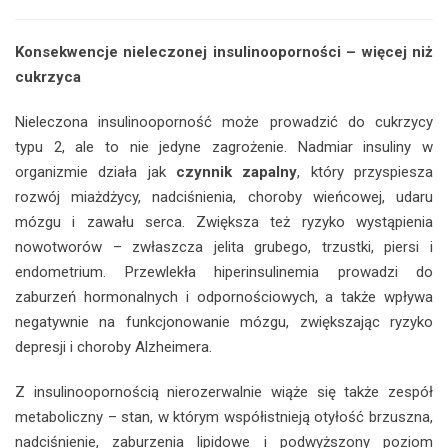
Konsekwencje nieleczonej insulinooporności – więcej niż
cukrzyca
Nieleczona insulinooporność może prowadzić do cukrzycy
typu 2, ale to nie jedyne zagrożenie. Nadmiar insuliny w
organizmie działa jak
czynnik zapalny
, który przyspiesza
rozwój miażdżycy, nadciśnienia, choroby wieńcowej, udaru
mózgu i zawału serca. Zwiększa też ryzyko wystąpienia
nowotworów – zwłaszcza jelita grubego, trzustki, piersi i
endometrium. Przewlekła hiperinsulinemia prowadzi do
zaburzeń hormonalnych i odpornościowych, a także wpływa
negatywnie na funkcjonowanie mózgu, zwiększając ryzyko
depresji i choroby Alzheimera.
Z insulinoopornością nierozerwalnie wiąże się także zespół
metaboliczny – stan, w którym współistnieją otyłość brzuszna,
nadciśnienie, zaburzenia lipidowe i podwyższony poziom