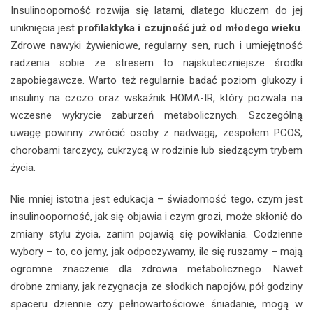
Insulinooporność rozwija się latami, dlatego kluczem do jej
uniknięcia jest
profilaktyka i czujność już od młodego wieku
.
Zdrowe nawyki żywieniowe, regularny sen, ruch i umiejętność
radzenia sobie ze stresem to najskuteczniejsze środki
zapobiegawcze. Warto też regularnie badać poziom glukozy i
insuliny na czczo oraz wskaźnik HOMA-IR, który pozwala na
wczesne wykrycie zaburzeń metabolicznych. Szczególną
uwagę powinny zwrócić osoby z nadwagą, zespołem PCOS,
chorobami tarczycy, cukrzycą w rodzinie lub siedzącym trybem
życia.
Nie mniej istotna jest edukacja – świadomość tego, czym jest
insulinooporność, jak się objawia i czym grozi, może skłonić do
zmiany stylu życia, zanim pojawią się powikłania. Codzienne
wybory – to, co jemy, jak odpoczywamy, ile się ruszamy – mają
ogromne znaczenie dla zdrowia metabolicznego. Nawet
drobne zmiany, jak rezygnacja ze słodkich napojów, pół godziny
spaceru dziennie czy pełnowartościowe śniadanie, mogą w