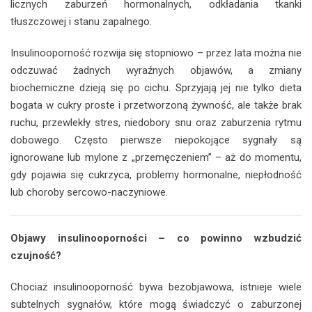
licznych zaburzeń hormonalnych, odkładania tkanki
tłuszczowej i stanu zapalnego.
Insulinooporność rozwija się stopniowo – przez lata można nie
odczuwać żadnych wyraźnych objawów, a zmiany
biochemiczne dzieją się po cichu. Sprzyjają jej nie tylko dieta
bogata w cukry proste i przetworzoną żywność, ale także brak
ruchu, przewlekły stres, niedobory snu oraz zaburzenia rytmu
dobowego. Często pierwsze niepokojące sygnały są
ignorowane lub mylone z „przemęczeniem” – aż do momentu,
gdy pojawia się cukrzyca, problemy hormonalne, niepłodność
lub choroby sercowo-naczyniowe.
Objawy insulinooporności – co powinno wzbudzić
czujność?
Chociaż insulinooporność bywa bezobjawowa, istnieje wiele
subtelnych sygnałów, które mogą świadczyć o zaburzonej