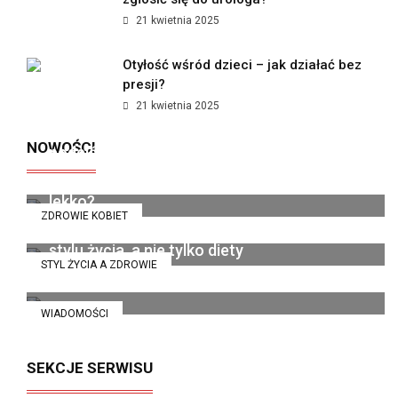
21 kwietnia 2025
Otyłość wśród dzieci – jak działać bez
presji?
21 kwietnia 2025
Jak polskie marki premium zmieniają
NOWOŚCI
podejście do kobiecego wellness?
Dieta pudełkowa bez glutenu i laktozy - kiedy
organizm wreszcie zaczyna funkcjonować
14 lipca 2026
lekko?
ZDROWIE KOBIET
Catering dietetyczny jako sposób na zmianę
6 grudnia 2025
stylu życia, a nie tylko diety
STYL ŻYCIA A ZDROWIE
13 listopada 2025
WIADOMOŚCI
SEKCJE SERWISU