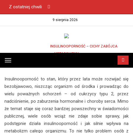
Z ostatniej chwili
9 sierpnia 2026
STRONA GŁÓWNA
INSULINOOPORNOŚĆ – CICHY ZABÓJCA
METABOLIZMU
INSULINOOPORNOŚĆ – CICHY ZABÓJCA
Przełącz
METABOLIZMU
menu
Insulinooporność to stan, który przez lata może rozwijać się
bezobjawowo, niszcząc organizm od środka i prowadząc do
wielu poważnych schorzeń – od cukrzycy typu 2, przez
nadciśnienie, po zaburzenia hormonalne i choroby serca. Mimo
że temat staje się coraz bardziej powszechny w świadomości
publicznej, wiele osób wciąż nie zdaje sobie sprawy, jak
podstępnie działa insulinooporność i jak silnie wpływa na
metabolizm całego organizmu. To nie tylko problem osób z