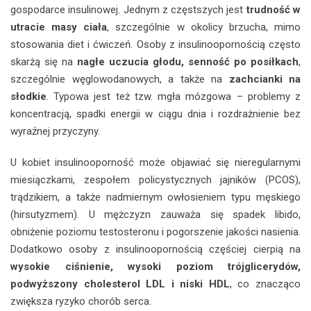
gospodarce insulinowej. Jednym z częstszych jest
trudność w
utracie masy ciała
, szczególnie w okolicy brzucha, mimo
stosowania diet i ćwiczeń. Osoby z insulinoopornością często
skarżą się na
nagłe uczucia głodu, senność po posiłkach
,
szczególnie węglowodanowych, a także na
zachcianki na
słodkie
. Typowa jest też tzw. mgła mózgowa – problemy z
koncentracją, spadki energii w ciągu dnia i rozdrażnienie bez
wyraźnej przyczyny.
U kobiet insulinooporność może objawiać się nieregularnymi
miesiączkami, zespołem policystycznych jajników (PCOS),
trądzikiem, a także nadmiernym owłosieniem typu męskiego
(hirsutyzmem). U mężczyzn zauważa się spadek libido,
obniżenie poziomu testosteronu i pogorszenie jakości nasienia.
Dodatkowo osoby z insulinoopornością częściej cierpią na
wysokie ciśnienie, wysoki poziom trójglicerydów,
podwyższony cholesterol LDL i niski HDL
, co znacząco
zwiększa ryzyko chorób serca.