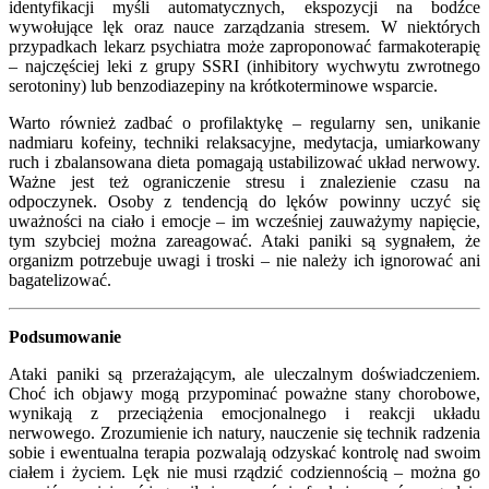
identyfikacji myśli automatycznych, ekspozycji na bodźce
wywołujące lęk oraz nauce zarządzania stresem. W niektórych
przypadkach lekarz psychiatra może zaproponować farmakoterapię
– najczęściej leki z grupy SSRI (inhibitory wychwytu zwrotnego
serotoniny) lub benzodiazepiny na krótkoterminowe wsparcie.
Warto również zadbać o profilaktykę – regularny sen, unikanie
nadmiaru kofeiny, techniki relaksacyjne, medytacja, umiarkowany
ruch i zbalansowana dieta pomagają ustabilizować układ nerwowy.
Ważne jest też ograniczenie stresu i znalezienie czasu na
odpoczynek. Osoby z tendencją do lęków powinny uczyć się
uważności na ciało i emocje – im wcześniej zauważymy napięcie,
tym szybciej można zareagować. Ataki paniki są sygnałem, że
organizm potrzebuje uwagi i troski – nie należy ich ignorować ani
bagatelizować.
Podsumowanie
Ataki paniki są przerażającym, ale uleczalnym doświadczeniem.
Choć ich objawy mogą przypominać poważne stany chorobowe,
wynikają z przeciążenia emocjonalnego i reakcji układu
nerwowego. Zrozumienie ich natury, nauczenie się technik radzenia
sobie i ewentualna terapia pozwalają odzyskać kontrolę nad swoim
ciałem i życiem. Lęk nie musi rządzić codziennością – można go