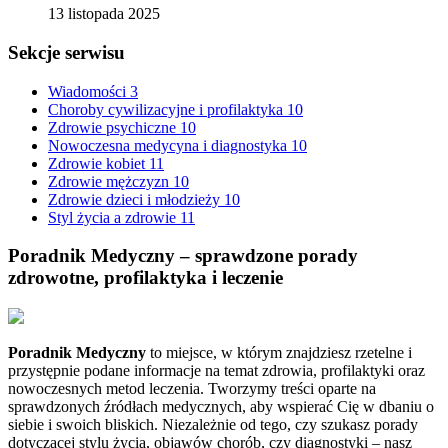
13 listopada 2025
Sekcje serwisu
Wiadomości
3
Choroby cywilizacyjne i profilaktyka
10
Zdrowie psychiczne
10
Nowoczesna medycyna i diagnostyka
10
Zdrowie kobiet
11
Zdrowie mężczyzn
10
Zdrowie dzieci i młodzieży
10
Styl życia a zdrowie
11
Poradnik Medyczny – sprawdzone porady
zdrowotne, profilaktyka i leczenie
Poradnik Medyczny
to miejsce, w którym znajdziesz rzetelne i
przystępnie podane informacje na temat zdrowia, profilaktyki oraz
nowoczesnych metod leczenia. Tworzymy treści oparte na
sprawdzonych źródłach medycznych, aby wspierać Cię w dbaniu o
siebie i swoich bliskich. Niezależnie od tego, czy szukasz porady
dotyczącej stylu życia, objawów chorób, czy diagnostyki – nasz