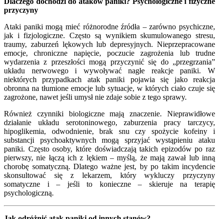
Dlaczego dochodzi do ataków paniki? Psychologiczne i fizyczne
przyczyny
Ataki paniki mogą mieć różnorodne źródła – zarówno psychiczne,
jak i fizjologiczne. Często są wynikiem skumulowanego stresu,
traumy, zaburzeń lękowych lub depresyjnych. Nieprzepracowane
emocje, chroniczne napięcie, poczucie zagrożenia lub trudne
wydarzenia z przeszłości mogą przyczynić się do „przegrzania”
układu nerwowego i wywoływać nagłe reakcje paniki. W
niektórych przypadkach atak paniki pojawia się jako reakcja
obronna na tłumione emocje lub sytuacje, w których ciało czuje się
zagrożone, nawet jeśli umysł nie zdaje sobie z tego sprawy.
Również czynniki biologiczne mają znaczenie. Nieprawidłowe
działanie układu serotoninowego, zaburzenia pracy tarczycy,
hipoglikemia, odwodnienie, brak snu czy spożycie kofeiny i
substancji psychoaktywnych mogą sprzyjać wystąpieniu ataku
paniki. Często osoby, które doświadczają takich epizodów po raz
pierwszy, nie łączą ich z lękiem – myślą, że mają zawał lub inną
chorobę somatyczną. Dlatego ważne jest, by po takim incydencie
skonsultować się z lekarzem, który wykluczy przyczyny
somatyczne i – jeśli to konieczne – skieruje na terapię
psychologiczną.
Jak odróżnić atak paniki od innych stanów?