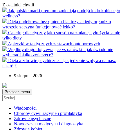
Z ostatniej chwili
Jak polskie marki premium zmieniają podejście do kobiecego
wellness?
Dieta pudełkowa bez glutenu i laktozy - kiedy organizm
wreszcie zaczyna funkcjonować lekko?
Catering dietetyczny jako sposób na zmianę stylu życia, a nie
tylko diety
Apteczki w taktycznych zestawach outdoorowych
Wędliny długo dojrzewające vs parówki – jak świadomie
wybierać białko zwierzęce?
Dieta a zdrowie psychiczne – jak jedzenie wpływa na nasz
nastrój?
9 sierpnia 2026
Przełącz menu
Wiadomości
Choroby cywilizacyjne i profilaktyka
Zdrowie psychiczne
Nowoczesna medycyna i diagnostyka
Zdrowie kobiet