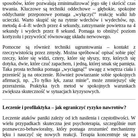
sposobów, które pozwalają zminimalizować jego siłę i skrócić czas
trwania. Kluczowe są techniki oddechowe – głębokie, spokojne
oddychanie przeponowe pomaga „wyłączyć” reakcję walki lub
ucieczki. Warto skupić się na rytmie wdechów i wydechów, np.
metodą 4–4–8: wdech przez 4 sekundy, zatrzymanie powietrza na 4
sekundy i wydech przez 8 sekund. Pomaga to obniżyć poziom
kortyzolu i przywrócić równowagę układu nerwowego.
Pomocne są również techniki ugruntowania – kontakt z
rzeczywistością przez zmysły. Można spróbować opisać sobie pięć
rzeczy, które się widzi, cztery, które się słyszy, trzy, których się
dotyka, dwie, które czuć zapachem, i jedną, której smak się pamięta.
Taka prosta technika pomaga „wyciągnąć” uwagę z wnętrza ciała i
przenieść ją na otoczenie. Również powtarzanie sobie spokojnych
afirmacji, np. „To tylko lęk, zaraz minie”, może zmniejszyć siłę
przerażenia. Praktyka tych metod w spokojnych warunkach
zwiększa skuteczność w sytuacjach kryzysowych.
Leczenie i profilaktyka – jak ograniczyć ryzyko nawrotów?
Leczenie ataków paniki zależy od ich nasilenia i częstotliwości. W
wielu przypadkach skuteczna jest psychoterapia, szczególnie nurt
poznawczo-behawioralny, który pomaga zrozumieć mechanizmy
lęku i nauczyć się nowych reakcji. Terapia koncentruje się na