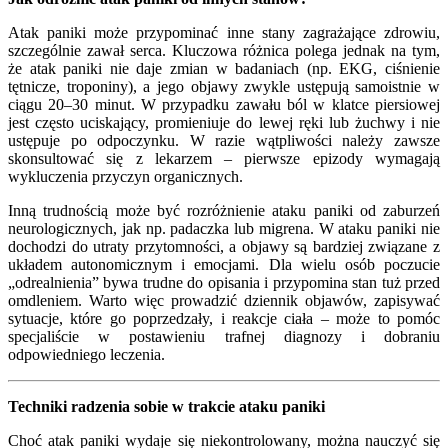
Atak paniki może przypominać inne stany zagrażające zdrowiu,
szczególnie zawał serca. Kluczowa różnica polega jednak na tym,
że atak paniki nie daje zmian w badaniach (np. EKG, ciśnienie
tętnicze, troponiny), a jego objawy zwykle ustępują samoistnie w
ciągu 20–30 minut. W przypadku zawału ból w klatce piersiowej
jest często uciskający, promieniuje do lewej ręki lub żuchwy i nie
ustępuje po odpoczynku. W razie wątpliwości należy zawsze
skonsultować się z lekarzem – pierwsze epizody wymagają
wykluczenia przyczyn organicznych.
Inną trudnością może być rozróżnienie ataku paniki od zaburzeń
neurologicznych, jak np. padaczka lub migrena. W ataku paniki nie
dochodzi do utraty przytomności, a objawy są bardziej związane z
układem autonomicznym i emocjami. Dla wielu osób poczucie
„odrealnienia” bywa trudne do opisania i przypomina stan tuż przed
omdleniem. Warto więc prowadzić dziennik objawów, zapisywać
sytuacje, które go poprzedzały, i reakcje ciała – może to pomóc
specjaliście w postawieniu trafnej diagnozy i dobraniu
odpowiedniego leczenia.
Techniki radzenia sobie w trakcie ataku paniki
Choć atak paniki wydaje się niekontrolowany, można nauczyć się