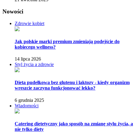
Nowości
Zdrowie kobiet
Jak polskie marki premium zmieniają podejście do
kobiecego wellness?
14 lipca 2026
Styl życia a zdrowie
Dieta pudełkowa bez glutenu i laktozy - kiedy organizm
wreszcie zaczyna funkcjonować lekko?
6 grudnia 2025
Wiadomości
Catering dietetyczny jako sposób na zmianę stylu życia, a
nie tylko diety