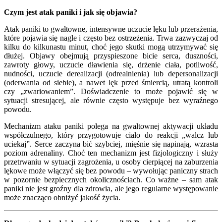
Czym jest atak paniki i jak się objawia?
Atak paniki to gwałtowne, intensywne uczucie lęku lub przerażenia,
które pojawia się nagle i często bez ostrzeżenia. Trwa zazwyczaj od
kilku do kilkunastu minut, choć jego skutki mogą utrzymywać się
dłużej. Objawy obejmują przyspieszone bicie serca, duszności,
zawroty głowy, uczucie dławienia się, drżenie ciała, potliwość,
nudności, uczucie derealizacji (odrealnienia) lub depersonalizacji
(oderwania od siebie), a nawet lęk przed śmiercią, utratą kontroli
czy „zwariowaniem”. Doświadczenie to może pojawić się w
sytuacji stresującej, ale równie często występuje bez wyraźnego
powodu.
Mechanizm ataku paniki polega na gwałtownej aktywacji układu
współczulnego, który przygotowuje ciało do reakcji „walcz lub
uciekaj”. Serce zaczyna bić szybciej, mięśnie się napinają, wzrasta
poziom adrenaliny. Choć ten mechanizm jest fizjologiczny i służy
przetrwaniu w sytuacji zagrożenia, u osoby cierpiącej na zaburzenia
lękowe może włączyć się bez powodu – wywołując paniczny strach
w pozornie bezpiecznych okolicznościach. Co ważne – sam atak
paniki nie jest groźny dla zdrowia, ale jego regularne występowanie
może znacząco obniżyć jakość życia.