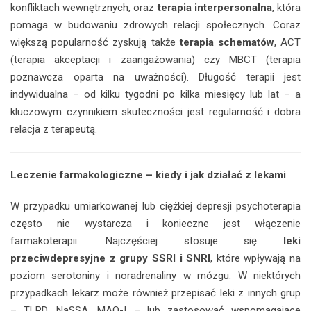
konfliktach wewnętrznych, oraz
terapia interpersonalna
, która
pomaga w budowaniu zdrowych relacji społecznych. Coraz
większą popularność zyskują także
terapia schematów
, ACT
(terapia akceptacji i zaangażowania) czy MBCT (terapia
poznawcza oparta na uważności). Długość terapii jest
indywidualna – od kilku tygodni po kilka miesięcy lub lat – a
kluczowym czynnikiem skuteczności jest regularność i dobra
relacja z terapeutą.
Leczenie farmakologiczne – kiedy i jak działać z lekami
W przypadku umiarkowanej lub ciężkiej depresji psychoterapia
często nie wystarcza i konieczne jest włączenie
farmakoterapii. Najczęściej stosuje się
leki
przeciwdepresyjne z grupy SSRI i SNRI
, które wpływają na
poziom serotoniny i noradrenaliny w mózgu. W niektórych
przypadkach lekarz może również przepisać leki z innych grup
– TLPD, NaSSA, MAO-I – lub zastosować wspomagające