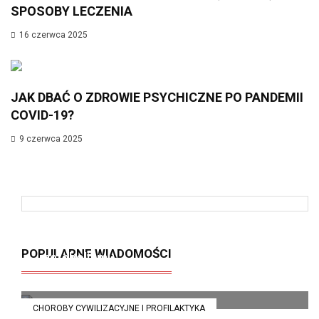
SPOSOBY LECZENIA
16 czerwca 2025
JAK DBAĆ O ZDROWIE PSYCHICZNE PO PANDEMII
COVID-19?
9 czerwca 2025
Insulinooporność – cichy zabójca
POPULARNE WIADOMOŚCI
metabolizmu
21 kwietnia 2025
CHOROBY CYWILIZACYJNE I PROFILAKTYKA