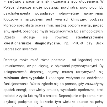
– zarówno z pacjentem, jak i czasem z jego otoczeniem. W
Polsce diagnozę może postawić psychiatra, psycholog lub
psychoterapeuta posiadający odpowiednie uprawnienia.
Kluczowym narzędziem jest
wywiad kliniczny
, podczas
którego specjalista ocenia m.in. nastrój, poziom energii, jakość
snu, apetyt, obecność myśli rezygnacyjnych lub samobójczych.
Często stosuje się również
standaryzowane
kwestionariusze diagnostyczne
, np. PHQ-9 czy Beck
Depression Inventory.
Depresja może mieć różne postacie – od łagodnej, przez
umiarkowaną, aż po ciężką, z objawami psychotycznymi. By
zdiagnozować depresję, objawy muszą utrzymywać się
minimum dwa tygodnie
i znacząco wpływać na codzienne
funkcjonowanie. Warto zgłosić się po pomoc, gdy zauważymy
spadek energii, przewlekły smutek, wycofanie społeczne, brak
radości z życia lub myśli o śmierci. Depresja nie mija sama – im
szybciej podejmie się leczenie, tym większe szanse na pełny