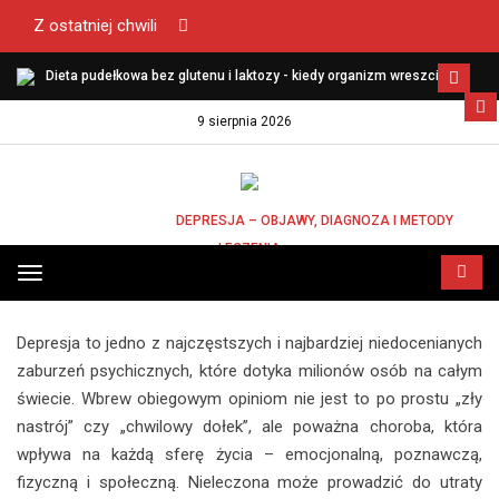
Z ostatniej chwili
Dieta pudełkowa bez glutenu i laktozy - kiedy organizm wreszcie
zaczyna funkcjonować lekko?
9 sierpnia 2026
STRONA GŁÓWNA
DEPRESJA – OBJAWY, DIAGNOZA I METODY
LECZENIA
DEPRESJA – OBJAWY, DIAGNOZA I METODY
Przełącz
LECZENIA
menu
Depresja to jedno z najczęstszych i najbardziej niedocenianych
zaburzeń psychicznych, które dotyka milionów osób na całym
świecie. Wbrew obiegowym opiniom nie jest to po prostu „zły
nastrój” czy „chwilowy dołek”, ale poważna choroba, która
wpływa na każdą sferę życia – emocjonalną, poznawczą,
fizyczną i społeczną. Nieleczona może prowadzić do utraty