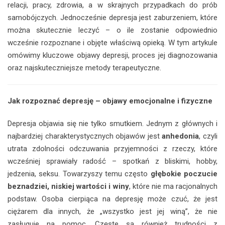
relacji, pracy, zdrowia, a w skrajnych przypadkach do prób
samobójczych. Jednocześnie depresja jest zaburzeniem, które
można skutecznie leczyć – o ile zostanie odpowiednio
wcześnie rozpoznane i objęte właściwą opieką. W tym artykule
omówimy kluczowe objawy depresji, proces jej diagnozowania
oraz najskuteczniejsze metody terapeutyczne.
Jak rozpoznać depresję – objawy emocjonalne i fizyczne
Depresja objawia się nie tylko smutkiem. Jednym z głównych i
najbardziej charakterystycznych objawów jest
anhedonia
, czyli
utrata zdolności odczuwania przyjemności z rzeczy, które
wcześniej sprawiały radość – spotkań z bliskimi, hobby,
jedzenia, seksu. Towarzyszy temu często
głębokie poczucie
beznadziei, niskiej wartości i winy
, które nie ma racjonalnych
podstaw. Osoba cierpiąca na depresję może czuć, że jest
ciężarem dla innych, że „wszystko jest jej winą”, że nie
zasługuje na pomoc. Częste są również trudności z