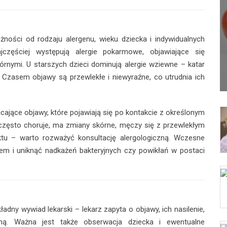
żności od rodzaju alergenu, wieku dziecka i indywidualnych
jczęściej występują alergie pokarmowe, objawiające się
rnymi. U starszych dzieci dominują alergie wziewne – katar
. Czasem objawy są przewlekłe i niewyraźne, co utrudnia ich
ające objawy, które pojawiają się po kontakcie z określonym
 często choruje, ma zmiany skórne, męczy się z przewlekłym
ektu – warto rozważyć konsultację alergologiczną. Wczesne
em i uniknąć nadkażeń bakteryjnych czy powikłań w postaci
adny wywiad lekarski – lekarz zapyta o objawy, ich nasilenie,
nną. Ważna jest także obserwacja dziecka i ewentualne