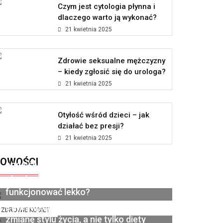
Czym jest cytologia płynna i
dlaczego warto ją wykonać?
21 kwietnia 2025
Zdrowie seksualne mężczyzny
– kiedy zgłosić się do urologa?
21 kwietnia 2025
Otyłość wśród dzieci – jak
działać bez presji?
21 kwietnia 2025
Jak polskie marki premium zmieniają
OWOŚCI
podejście do kobiecego wellness?
Dieta pudełkowa bez glutenu i laktozy
- kiedy organizm wreszcie zaczyna
14 lipca 2026
funkcjonować lekko?
Catering dietetyczny jako sposób na
6 grudnia 2025
ZDROWIE KOBIET
zmianę stylu życia, a nie tylko diety