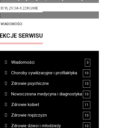
13 listopada 2025
STYL ŻYCIA A ZDROWIE
WIADOMOŚCI
EKCJE SERWISU
Wiadomości
3
Choroby cywilizacyjne i profilaktyka
10
Zdrowie psychiczne
10
Nowoczesna medycyna i diagnostyka
10
Zdrowie kobiet
11
Zdrowie mężczyzn
10
Zdrowie dzieci i młodzieży
10