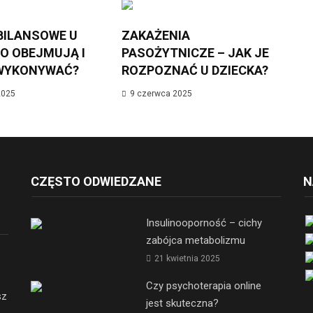
BILANSOWE U
ZAKAŻENIA
CO OBEJMUJĄ I
PASOŻYTNICZE – JAK JE
 WYKONYWAĆ?
ROZPOZNAĆ U DZIECKA?
2025
9 czerwca 2025
CZĘSTO ODWIEDZANE
N
Insulinooporność – cichy
zabójca metabolizmu
21 kwietnia 2025
Czy psychoterapia online
sz
jest skuteczna?