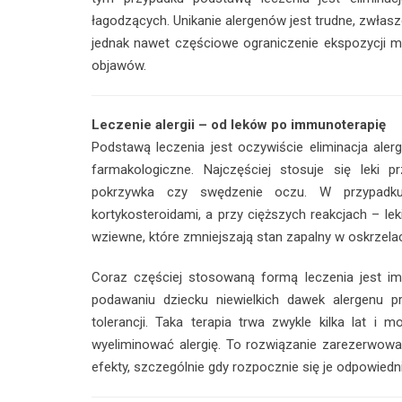
łagodzących. Unikanie alergenów jest trudne, zwłasz
jednak nawet częściowe ograniczenie ekspozycji mo
objawów.
Leczenie alergii – od leków po immunoterapię
Podstawą leczenia jest oczywiście eliminacja aler
farmakologiczne. Najczęściej stosuje się leki p
pokrzywka czy swędzenie oczu. W przypadk
kortykosteroidami, a przy cięższych reakcjach – le
wziewne, które zmniejszają stan zapalny w oskrzela
Coraz częściej stosowaną formą leczenia jest im
podawaniu dziecku niewielkich dawek alergenu p
tolerancji. Taka terapia trwa zwykle kilka lat i
wyeliminować alergię. To rozwiązanie zarezerwowan
efekty, szczególnie gdy rozpocznie się je odpowiedn