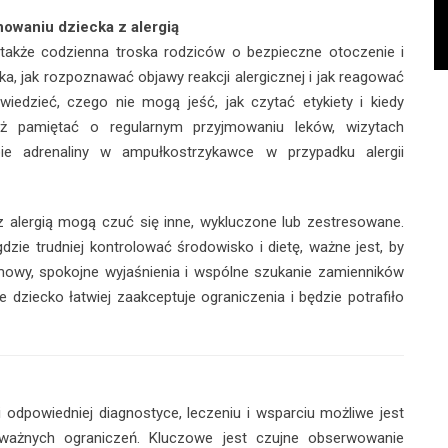
owaniu dziecka z alergią
to także codzienna troska rodziców o bezpieczne otoczenie i
a, jak rozpoznawać objawy reakcji alergicznej i jak reagować
wiedzieć, czego nie mogą jeść, jak czytać etykiety i kiedy
ż pamiętać o regularnym przyjmowaniu leków, wizytach
ie adrenaliny w ampułkostrzykawce w przypadku alergii
z alergią mogą czuć się inne, wykluczone lub zestresowane.
zie trudniej kontrolować środowisko i dietę, ważne jest, by
mowy, spokojne wyjaśnienia i wspólne szukanie zamienników
dziecko łatwiej zaakceptuje ograniczenia i będzie potrafiło
i odpowiedniej diagnostyce, leczeniu i wsparciu możliwe jest
ważnych ograniczeń. Kluczowe jest czujne obserwowanie