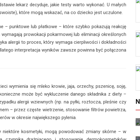
dstawie lekarz decyduje, jakie testy warto wykonać. U małych
E swoiste), które mogą wskazać, na co dziecko jest uczulone.
ne – punktowe lub płatkowe – które szybko pokazują reakcję
i wymagają prowokacji pokarmowej lub eliminacji określonych
ka alergii to proces, który wymaga cierpliwości i dokładności
 dlatego interpretacja wyników zawsze powinna być połączona
i wymienia się mleko krowie, jaja, orzechy, pszenicę, soję,
 konieczne może być wykluczenie danego składnika z diety –
N
zypadku alergii wziewnych (np. na pyłki, roztocza, pleśnie czy
enem – przez częste wietrzenie, stosowanie filtrów powietrza,
erów w okresie największego pylenia.
y czy niektóre kosmetyki, mogą powodować zmiany skórne – w
cja czynnika drażniącego i stosowanie dermokosmetyków