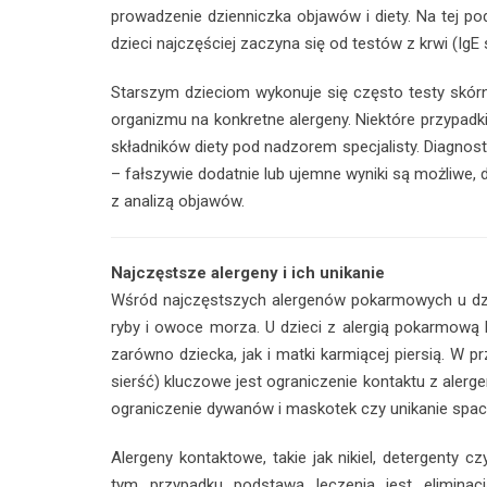
prowadzenie dzienniczka objawów i diety. Na tej po
dzieci najczęściej zaczyna się od testów z krwi (Ig
Starszym dzieciom wykonuje się często testy skór
organizmu na konkretne alergeny. Niektóre przypadk
składników diety pod nadzorem specjalisty. Diagnosty
– fałszywie dodatnie lub ujemne wyniki są możliwe,
z analizą objawów.
Najczęstsze alergeny i ich unikanie
Wśród najczęstszych alergenów pokarmowych u dziec
ryby i owoce morza. U dzieci z alergią pokarmową
zarówno dziecka, jak i matki karmiącej piersią. W pr
sierść) kluczowe jest ograniczenie kontaktu z alerg
ograniczenie dywanów i maskotek czy unikanie spac
Alergeny kontaktowe, takie jak nikiel, detergent
tym przypadku podstawą leczenia jest elimina