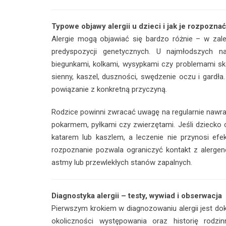
Typowe objawy alergii u dzieci i jak je rozpoznać
Alergie mogą objawiać się bardzo różnie – w zale
predyspozycji genetycznych. U najmłodszych na
biegunkami, kolkami, wysypkami czy problemami skó
sienny, kaszel, duszności, swędzenie oczu i gardła
powiązanie z konkretną przyczyną.
Rodzice powinni zwracać uwagę na regularnie nawrac
pokarmem, pyłkami czy zwierzętami. Jeśli dziecko
katarem lub kaszlem, a leczenie nie przynosi ef
rozpoznanie pozwala ograniczyć kontakt z alergen
astmy lub przewlekłych stanów zapalnych.
Diagnostyka alergii – testy, wywiad i obserwacja
Pierwszym krokiem w diagnozowaniu alergii jest dokł
okoliczności występowania oraz historię rodzi