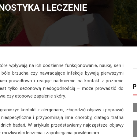
GNOSTYKA I LECZENIE
które wpływają na ich codzienne funkcjonowanie, naukę, sen i
l, bóle brzucha czy nawracające infekcje bywają pierwszymi
iała prawidłowo i reaguje nadmiernie na kontakt z pozornie
P
e jest tylko sezonową niedogodnością – może prowadzić do
owa czy atopowe zapalenie skóry.
raniczyć kontakt z alergenami, złagodzić objawy i poprawić
 niespecyficzne i przypominają inne choroby, dlatego trafna
dnich badań. W artykule przedstawiamy najczęstsze objawy
z możliwości leczenia i zapobiegania powikłaniom.