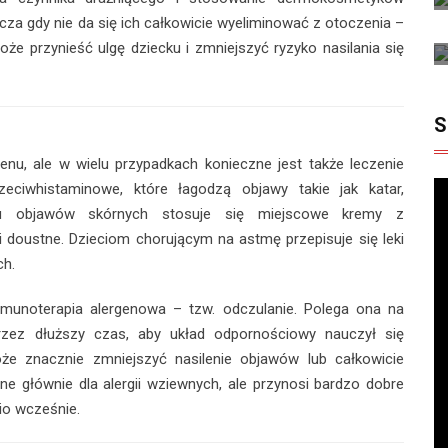
cza gdy nie da się ich całkowicie wyeliminować z otoczenia –
że przynieść ulgę dziecku i zmniejszyć ryzyko nasilania się
S
genu, ale w wielu przypadkach konieczne jest także leczenie
rzeciwhistaminowe, które łagodzą objawy takie jak katar,
u objawów skórnych stosuje się miejscowe kremy z
ki doustne. Dzieciom chorującym na astmę przepisuje się leki
ch.
munoterapia alergenowa – tzw. odczulanie. Polega ona na
rzez dłuższy czas, aby układ odpornościowy nauczył się
 może znacznie zmniejszyć nasilenie objawów lub całkowicie
e głównie dla alergii wziewnych, ale przynosi bardzo dobre
io wcześnie.