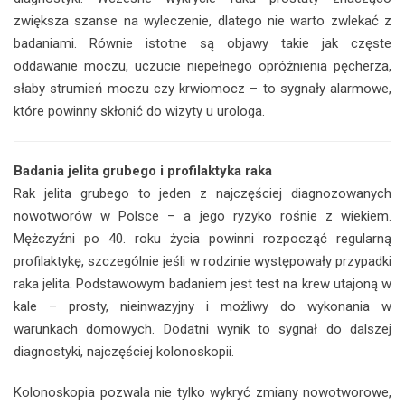
zwiększa szanse na wyleczenie, dlatego nie warto zwlekać z
badaniami. Równie istotne są objawy takie jak częste
oddawanie moczu, uczucie niepełnego opróżnienia pęcherza,
słaby strumień moczu czy krwiomocz – to sygnały alarmowe,
które powinny skłonić do wizyty u urologa.
Badania jelita grubego i profilaktyka raka
Rak jelita grubego to jeden z najczęściej diagnozowanych
nowotworów w Polsce – a jego ryzyko rośnie z wiekiem.
Mężczyźni po 40. roku życia powinni rozpocząć regularną
profilaktykę, szczególnie jeśli w rodzinie występowały przypadki
raka jelita. Podstawowym badaniem jest test na krew utajoną w
kale – prosty, nieinwazyjny i możliwy do wykonania w
warunkach domowych. Dodatni wynik to sygnał do dalszej
diagnostyki, najczęściej kolonoskopii.
Kolonoskopia pozwala nie tylko wykryć zmiany nowotworowe,