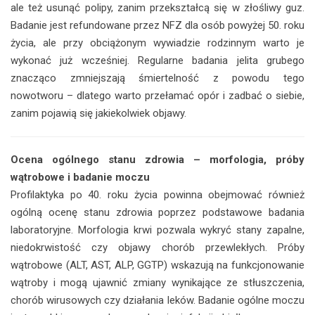
ale też usunąć polipy, zanim przekształcą się w złośliwy guz.
Badanie jest refundowane przez NFZ dla osób powyżej 50. roku
życia, ale przy obciążonym wywiadzie rodzinnym warto je
wykonać już wcześniej. Regularne badania jelita grubego
znacząco zmniejszają śmiertelność z powodu tego
nowotworu – dlatego warto przełamać opór i zadbać o siebie,
zanim pojawią się jakiekolwiek objawy.
Ocena ogólnego stanu zdrowia – morfologia, próby
wątrobowe i badanie moczu
Profilaktyka po 40. roku życia powinna obejmować również
ogólną ocenę stanu zdrowia poprzez podstawowe badania
laboratoryjne. Morfologia krwi pozwala wykryć stany zapalne,
niedokrwistość czy objawy chorób przewlekłych. Próby
wątrobowe (ALT, AST, ALP, GGTP) wskazują na funkcjonowanie
wątroby i mogą ujawnić zmiany wynikające ze stłuszczenia,
chorób wirusowych czy działania leków. Badanie ogólne moczu