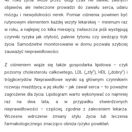
objawów, ale nieleczone prowadzi do zawału serca, udaru
mózgu i niewydolności nerek. Pomiar ciśnienia powinien być
rutynowym elementem każdej wizyty lekarskiej – minimum raz
w roku, a najlepiej co kilka miesięcy, zwłaszcza jeśli występują
czynniki ryzyka jak otyłość, palenie tytoniu czy siedzący tryb
życia. Samodzielne monitorowanie w domu pozwala szybciej
zauważyć nieprawidłowości.
Z ciśnieniem wiąże się także gospodarka lipidowa – czyli
poziomy cholesterolu całkowitego, LDL („zły”), HDL („dobry”) i
trójglicerydów. Nieprawidłowe wyniki są głównym czynnikiem
rozwoju miażdżycy, a jej skutki – jak zawał serca – to poważne
zagrożenie dla życia. Lipidogram warto wykonywać co najmniej
raz na dwa lata, a w przypadku stwierdzonych
nieprawidłowości – częściej, zgodnie z zaleceniem lekarza.
Wczesne wdrożenie zmiany stylu życia lub leczenia
farmakologicznego znacząco obniża ryzyko powikłań.