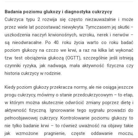
Badania poziomu glukozy i diagnostyka cukrzycy
Cukrzyca typu 2 rozwija się często niezauważalnie i może
przez wiele lat pozostawać niewykryta. Tymczasem jej skutki –
uszkodzenia naczyń krwionośnych, wzroku, nerek i nerwów –
są nieodwracalne. Po 40. roku życia warto co roku badać
poziom glukozy na czczo we krwi, a raz na kilka lat wykonać
tzw. test obciążenia glukozą (OGTT), szczególnie jeśli istnieją
czynniki ryzyka, jak nadwaga, mała aktywność fizyczna czy
historia cukrzycy w rodzinie.
Kiedy poziom glukozy przekracza normy, ale nie osiąga jeszcze
progu cukrzycy, mówimy o stanie przedcukrzycowym – to etap,
w którym można skutecznie odwrócić zmiany poprzez dietę i
aktywność fizyczną. Ignorowanie tego sygnału prowadzi do
pełnoobjawowej cukrzycy. Kontrolowanie poziomu glukozy to
nie tylko badanie krwi – to również uważność na objawy takie
jak wzmożone pragnienie, częste oddawanie moczu,