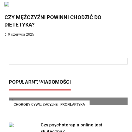
CZY MĘŻCZYŹNI POWINNI CHODZIĆ DO
DIETETYKA?
9 czerwca 2025
Insulinooporność – cichy zabójca
POPULARNE WIADOMOŚCI
metabolizmu
21 kwietnia 2025
CHOROBY CYWILIZACYJNE I PROFILAKTYKA
Czy psychoterapia online jest
skuteczna?