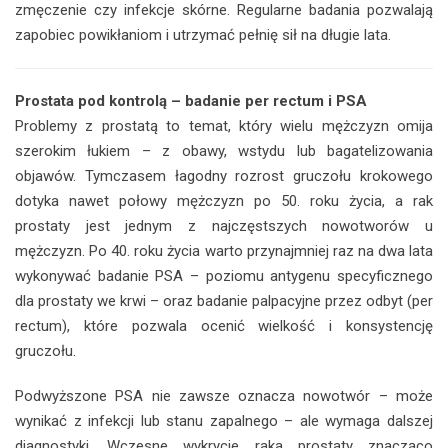
zmęczenie czy infekcje skórne. Regularne badania pozwalają
zapobiec powikłaniom i utrzymać pełnię sił na długie lata.
Prostata pod kontrolą – badanie per rectum i PSA
Problemy z prostatą to temat, który wielu mężczyzn omija
szerokim łukiem – z obawy, wstydu lub bagatelizowania
objawów. Tymczasem łagodny rozrost gruczołu krokowego
dotyka nawet połowy mężczyzn po 50. roku życia, a rak
prostaty jest jednym z najczęstszych nowotworów u
mężczyzn. Po 40. roku życia warto przynajmniej raz na dwa lata
wykonywać badanie PSA – poziomu antygenu specyficznego
dla prostaty we krwi – oraz badanie palpacyjne przez odbyt (per
rectum), które pozwala ocenić wielkość i konsystencję
gruczołu.
Podwyższone PSA nie zawsze oznacza nowotwór – może
wynikać z infekcji lub stanu zapalnego – ale wymaga dalszej
diagnostyki. Wczesne wykrycie raka prostaty znacząco