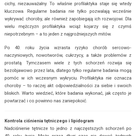
cichy, niezauważalny. To właśnie profilaktyka staje się wtedy
kluczowa. Regularne badania nie tylko pozwalają wcześnie
wykrywać choroby, ale również zapobiegają ich rozwojowi. Dla
wielu mężczyzn profilaktyka wciąż kojarzy się z czymś
niepotrzebnym – a to jeden z najgroźniejszych mitów.
Po 40. roku życia wzrasta ryzyko chorób sercowo-
naczyniowych, nowotworów, cukrzycy, a także problemów z
prostatą. Tymczasem wiele z tych schorzeń rozwija się
bezobjawowo przez lata, dlatego tylko regularne badania mogą
pomóc w ich wczesnym wykryciu. Profilaktyka nie oznacza
choroby – to raczej akt odpowiedzialności za siebie i swoich
bliskich. Warto wiedzieć, które badania wykonać, jak często je
powtarzać i co powinno nas zaniepokoić.
Kontrola ciśnienia tętniczego i lipidogram
Nadciśnienie tętnicze to jedno z najczęstszych schorzeń po
40. roku życia. Może przez długi czas nie dawać żadnych