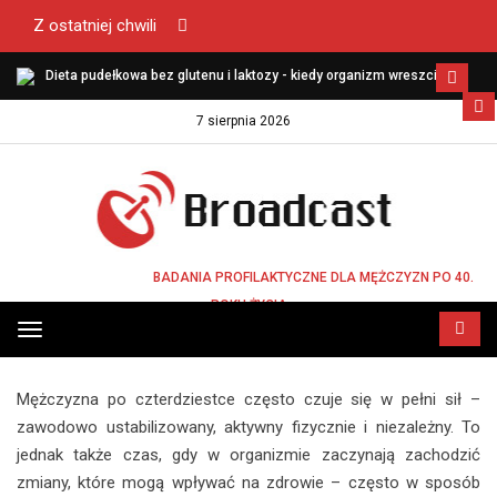
Z ostatniej chwili
Dieta pudełkowa bez glutenu i laktozy - kiedy organizm wreszcie
zaczyna funkcjonować lekko?
7 sierpnia 2026
STRONA GŁÓWNA
BADANIA PROFILAKTYCZNE DLA MĘŻCZYZN PO 40.
ROKU ŻYCIA
BADANIA PROFILAKTYCZNE DLA MĘŻCZYZN
Przełącz
PO 40. ROKU ŻYCIA
menu
Mężczyzna po czterdziestce często czuje się w pełni sił –
zawodowo ustabilizowany, aktywny fizycznie i niezależny. To
jednak także czas, gdy w organizmie zaczynają zachodzić
zmiany, które mogą wpływać na zdrowie – często w sposób