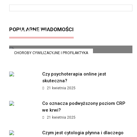
Insulinooporność – cichy zabójca
POPULARNE WIADOMOŚCI
metabolizmu
21 kwietnia 2025
CHOROBY CYWILIZACYJNE I PROFILAKTYKA
Czy psychoterapia online jest
skuteczna?
21 kwietnia 2025
Co oznacza podwyższony poziom CRP
we krwi?
21 kwietnia 2025
Czym jest cytologia płynna i dlaczego