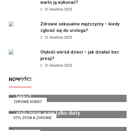
warto ją wykonać?
21 kwietnia 2025
Zdrowie seksualne mężczyzny – kiedy
zgłosić się do urologa?
21 kwietnia 2025
Otyłość wśród dzieci – jak działać bez
presji?
21 kwietnia 2025
Jak polskie marki premium zmieniają
NOWOŚCI
podejście do kobiecego wellness?
Dieta pudełkowa bez glutenu i laktozy - kiedy
organizm wreszcie zaczyna funkcjonować
14 lipca 2026
lekko?
ZDROWIE KOBIET
Catering dietetyczny jako sposób na zmianę
6 grudnia 2025
stylu życia, a nie tylko diety
STYL ŻYCIA A ZDROWIE
13 listopada 2025