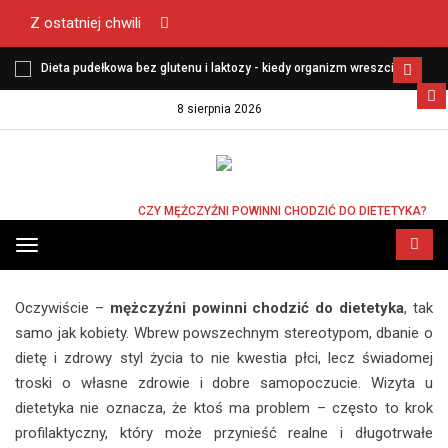
Z ostatniej chwili
Dieta pudełkowa bez glutenu i laktozy - kiedy organizm wreszcie
zaczyna funkcjonować lekko?
8 sierpnia 2026
STRONA GŁÓWNA
CZY MĘŻCZYŹNI POWINNI CHODZIĆ DO DIETETYKA?
CZY MĘŻCZYŹNI POWINNI CHODZIĆ DO
Przełącz
DIETETYKA?
menu
Oczywiście –
mężczyźni powinni chodzić do dietetyka
, tak
samo jak kobiety. Wbrew powszechnym stereotypom, dbanie o
dietę i zdrowy styl życia to nie kwestia płci, lecz świadomej
troski o własne zdrowie i dobre samopoczucie. Wizyta u
dietetyka nie oznacza, że ktoś ma problem – często to krok
profilaktyczny, który może przynieść realne i długotrwałe