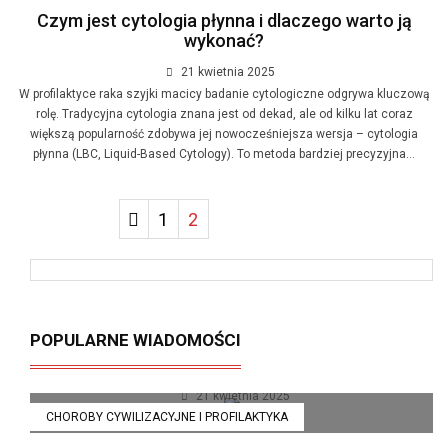
Czym jest cytologia płynna i dlaczego warto ją
wykonać?
21 kwietnia 2025
W profilaktyce raka szyjki macicy badanie cytologiczne odgrywa kluczową
rolę. Tradycyjna cytologia znana jest od dekad, ale od kilku lat coraz
większą popularność zdobywa jej nowocześniejsza wersja – cytologia
płynna (LBC, Liquid-Based Cytology). To metoda bardziej precyzyjna...
1
2
Insulinooporność – cichy zabójca
POPULARNE WIADOMOŚCI
metabolizmu
21 kwietnia 2025
CHOROBY CYWILIZACYJNE I PROFILAKTYKA