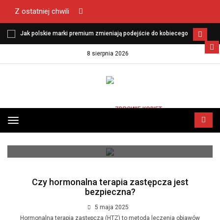
Z ostatniej chwili
Dieta pudełkowa bez glutenu i laktozy - kiedy organizm wreszcie
zaczyna funkcjonować lekko?
8 sierpnia 2026
STRONA GŁÓWNA
ZDROWIE KOBIET
ZDROWIE KOBIET
Przełącz
menu
Czy hormonalna terapia zastępcza jest
bezpieczna?
5 maja 2025
Hormonalna terapia zastępcza (HTZ) to metoda leczenia objawów