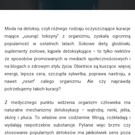
Moda na detoksy, czyli różnego rodzaju oczyszczające kuracje
mające „usunąć toksyny” z organizmu, zyskała ogromną
popularność w ostatnich latach. Sokowe diety, głodówki,
suplementy ziołowe, kąpiele detoksykujące – to tylko niektóre
ze sposobów promowanych w mediach społecznościowych i
na blogach o zdrowym stylu życia. Obietnice są kuszące: więcej
energii, lepsza cera, szczupła sylwetka, poprawa nastroju, a
nawet „reset” całego organizmu. Ale czy naprawdę
potrzebujemy takich kuracji?
Z medycznego punktu widzenia organizm człowieka ma
naturalne mechanizmy detoksykacji – wątrobę, nerki, jelita,
skórę i płuca. To właśnie one codziennie filtrują, rozkładają i
wydalają niepotrzebne substancje. Pytanie więc brzmi: czy
stosowanie popularnych detoksów ma jakikolwiek sens poza