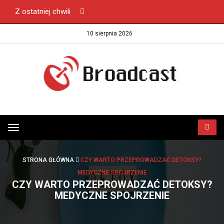
Z ostatniej chwili
10 sierpnia 2026
Przełącz
menu
STRONA GŁÓWNA
CZY WARTO PRZEPROWADZAĆ DETOKSY?
MEDYCZNE SPOJRZENIE
CZY WARTO PRZEPROWADZAĆ DETOKSY?
MEDYCZNE SPOJRZENIE