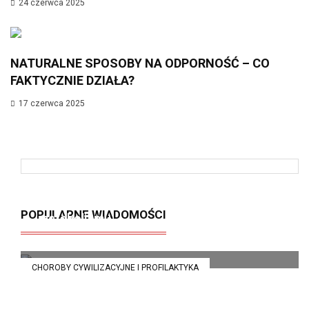
24 czerwca 2025
NATURALNE SPOSOBY NA ODPORNOŚĆ – CO
FAKTYCZNIE DZIAŁA?
17 czerwca 2025
Insulinooporność – cichy zabójca
POPULARNE WIADOMOŚCI
metabolizmu
21 kwietnia 2025
CHOROBY CYWILIZACYJNE I PROFILAKTYKA