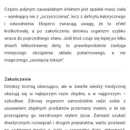
Często jedynym zauważalnym efektem jest spadek masy ciała
– wynikający nie z „oczyszczenia”, lecz z deficytu kalorycznego
i odwodnienia. Eksperci zwracają uwagę, że to efekt
krótkotrwały, a po zakończeniu detoksu organizm szybko
wraca do poprzedniego stanu. Jeśli ktoś czuje się lepiej po kilku
dniach lekkostrawnej diety, to prawdopodobnie zasługa
mniejszego obciążenia układu pokarmowego, a nie
magicznego „usunięcia toksyn”.
Zakończenie
Detoksy brzmią obiecująco, ale w świetle wiedzy medycznej
okazują się w najlepszym razie zbędne, a w najgorszym –
szkodliwe. Zdrowy organizm samodzielnie radzi sobie z
usuwaniem zbędnych produktów przemiany materii, o ile nie
przeciążamy go niezdrowym stylem życia. Zamiast szukać
drastycznych rozwiązań i drogich preparatów, warto postawić
na codzienną troskę o ciało – racjonalną dietę, aktywność,