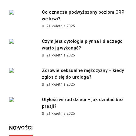
Co oznacza podwyższony poziom CRP
we krwi?
21 kwietnia 2025
Czym jest cytologia płynna i dlaczego
warto ją wykonać?
21 kwietnia 2025
Zdrowie seksualne mężczyzny – kiedy
zgłosić się do urologa?
21 kwietnia 2025
Otyłość wśród dzieci – jak działać bez
presji?
21 kwietnia 2025
Jak polskie marki premium zmieniają
NOWOŚCI
podejście do kobiecego wellness?
Dieta pudełkowa bez glutenu i laktozy - kiedy