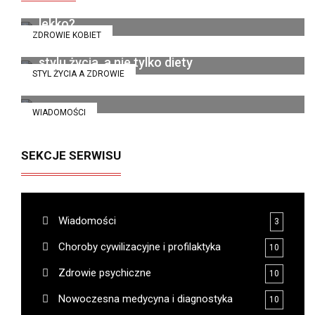
organizm wreszcie zaczyna funkcjonować
14 lipca 2026
lekko?
ZDROWIE KOBIET
Catering dietetyczny jako sposób na zmianę
6 grudnia 2025
stylu życia, a nie tylko diety
STYL ŻYCIA A ZDROWIE
13 listopada 2025
WIADOMOŚCI
SEKCJE SERWISU
Wiadomości
3
Choroby cywilizacyjne i profilaktyka
10
Zdrowie psychiczne
10
Nowoczesna medycyna i diagnostyka
10