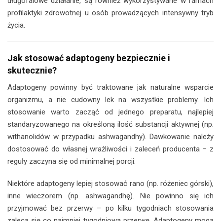
długofalowe działanie, są również wykorzystywane w ramach
profilaktyki zdrowotnej u osób prowadzących intensywny tryb
życia.
Jak stosować adaptogeny bezpiecznie i
skutecznie?
Adaptogeny powinny być traktowane jak naturalne wsparcie
organizmu, a nie cudowny lek na wszystkie problemy. Ich
stosowanie warto zacząć od jednego preparatu, najlepiej
standaryzowanego na określoną ilość substancji aktywnej (np.
withanolidów w przypadku ashwagandhy). Dawkowanie należy
dostosować do własnej wrażliwości i zaleceń producenta – z
reguły zaczyna się od minimalnej porcji.
Niektóre adaptogeny lepiej stosować rano (np. różeniec górski),
inne wieczorem (np. ashwagandhę). Nie powinno się ich
przyjmować bez przerwy – po kilku tygodniach stosowania
zaleca się co najmniej tygodniową przerwę. Adaptogeny mogą