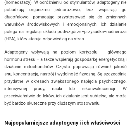
(homeostazy). W odróżnieniu od stymulantów, adaptogeny nie
pobudzają organizmu jednorazowo, lecz wspierają go
długofalowo, pomagając przystosować się do zmiennych
warunków środowiskowych i emocjonalnych. Ich działanie
polega na regulacji układu podwzgórze–przysadka–nadnercza
(HPA), który steruje odpowiedzią na stres.
Adaptogeny wpływają na poziom kortyzolu – głównego
hormonu stresu – a także wspierają gospodarkę energetyczną i
działanie mitochondriów. Często poprawiają również jakość
snu, koncentrację, nastrój i wydolność fizyczną. Są szczególnie
przydatne w okresach zwiększonego napięcia psychicznego,
intensywnej pracy, nauki lub rekonwalescencji. W
przeciwieństwie do leków, ich działanie jest subtelne, ale może
być bardzo skuteczne przy dłuższym stosowaniu.
Najpopularniejsze adaptogeny i ich właściwości