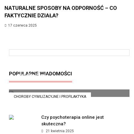
NATURALNE SPOSOBY NA ODPORNOŚĆ – CO
FAKTYCZNIE DZIAŁA?
17 czerwca 2025
Insulinooporność – cichy zabójca
POPULARNE WIADOMOŚCI
metabolizmu
21 kwietnia 2025
CHOROBY CYWILIZACYJNE I PROFILAKTYKA
Czy psychoterapia online jest
skuteczna?
21 kwietnia 2025