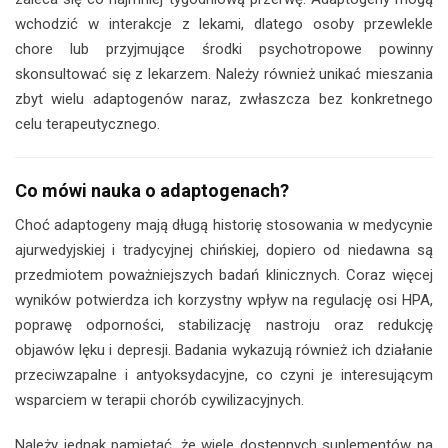
wchodzić w interakcje z lekami, dlatego osoby przewlekle
chore lub przyjmujące środki psychotropowe powinny
skonsultować się z lekarzem. Należy również unikać mieszania
zbyt wielu adaptogenów naraz, zwłaszcza bez konkretnego
celu terapeutycznego.
Co mówi nauka o adaptogenach?
Choć adaptogeny mają długą historię stosowania w medycynie
ajurwedyjskiej i tradycyjnej chińskiej, dopiero od niedawna są
przedmiotem poważniejszych badań klinicznych. Coraz więcej
wyników potwierdza ich korzystny wpływ na regulację osi HPA,
poprawę odporności, stabilizację nastroju oraz redukcję
objawów lęku i depresji. Badania wykazują również ich działanie
przeciwzapalne i antyoksydacyjne, co czyni je interesującym
wsparciem w terapii chorób cywilizacyjnych.
Należy jednak pamiętać, że wiele dostępnych suplementów na