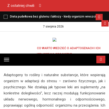
Z ostatniej chwili
Dieta pudełkowa bez glutenu i laktozy - kiedy organizm wreszcie
zaczyna funkcjonować lekko?
7 sierpnia 2026
STRONA GŁÓWNA
CO WARTO WIEDZIEĆ O ADAPTOGENACH I ICH
WPŁYWIE NA ORGANIZM?
CO WARTO WIEDZIEĆ O ADAPTOGENACH I
Przełącz
ICH WPŁYWIE NA ORGANIZM?
menu
Adaptogeny to rośliny i naturalne substancje, które wspierają
organizm w adaptacji do stresu – zarówno fizycznego, jak i
psychicznego. Nie działają jak typowe leki ani suplementy „na
konkretne dolegliwości”, lecz raczej modulują funkcjonowanie
układu nerwowego, hormonalnego i odpornościowego,
poprawiając ogólną odporność organizmu na przeciążenia. Ich