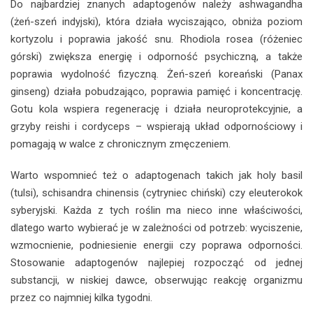
Do najbardziej znanych adaptogenów należy ashwagandha
(żeń-szeń indyjski), która działa wyciszająco, obniża poziom
kortyzolu i poprawia jakość snu. Rhodiola rosea (różeniec
górski) zwiększa energię i odporność psychiczną, a także
poprawia wydolność fizyczną. Żeń-szeń koreański (Panax
ginseng) działa pobudzająco, poprawia pamięć i koncentrację.
Gotu kola wspiera regenerację i działa neuroprotekcyjnie, a
grzyby reishi i cordyceps – wspierają układ odpornościowy i
pomagają w walce z chronicznym zmęczeniem.
Warto wspomnieć też o adaptogenach takich jak holy basil
(tulsi), schisandra chinensis (cytryniec chiński) czy eleuterokok
syberyjski. Każda z tych roślin ma nieco inne właściwości,
dlatego warto wybierać je w zależności od potrzeb: wyciszenie,
wzmocnienie, podniesienie energii czy poprawa odporności.
Stosowanie adaptogenów najlepiej rozpocząć od jednej
substancji, w niskiej dawce, obserwując reakcję organizmu
przez co najmniej kilka tygodni.